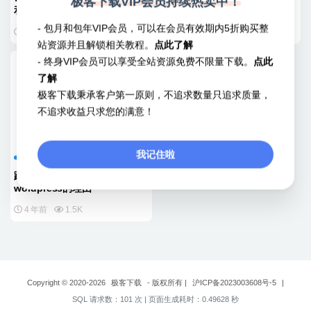
极客下载VIP会员持续热卖中！
和劣势
度慢的原因
- 包月和包年VIP会员，可以在会员有效期内5折购买整
4 年前
2.5K
4 年前
2.5K
站资源并且解锁相关教程。
点此了解
- 终身VIP会员可以享受全站资源免费不限量下载。
点此
了解
极客下载秉承客户第一原则，不追求数量只追求质量，
不追求收益只求您的满意！
我记住啦
WordPress文档
跨境外贸独立站选择
wordpress的理由
4 年前
1.5K
Copyright © 2020-2026
极客下载
- 版权所有
|
沪ICP备2023003608号-5
|
SQL 请求数：101 次
|
页面生成耗时：0.49628 秒