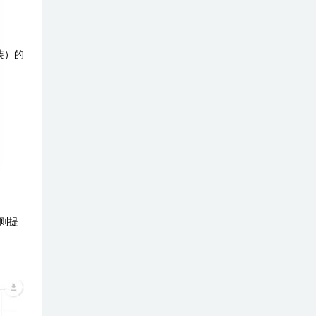
女装）的
则提