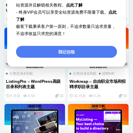
站资源并且解锁相关教程。
点此了解
Careerfy – 招聘网站求职列表
Classima – 分类广告
WordPress主题
WordPress高级主题
- 终身VIP会员可以享受全站资源免费不限量下载。
点此
了解
6 月前
3.7K
30
6 月前
7.0K
30
极客下载秉承客户第一原则，不追求数量只追求质量，
不追求收益只求您的满意！
我记住啦
分类目录&导航
分类目录&导航
招聘HR
ListingPro – WordPress高级
Workreap – 自由职业市场和招
目录和列表主题
聘求职目录主题
6 月前
4.5K
30
10 月前
6.2K
30