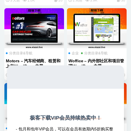
3 天前
1.0K
20
2 周前
3.9K
30
分类目录&导航
企业
分类目录&导航
Motors – 汽车经销商、租赁和
Woffice – 内外部社区和项目管
上市WordPress主题
理WordPress主题
2 月前
5.4K
30
4 月前
885
20
极客下载VIP会员持续热卖中！
分类目录&导航
招聘HR
分类目录&导航
- 包月和包年VIP会员，可以在会员有效期内5折购买整