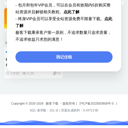
2 年前
5.8K
20
3 年前
2.9K
30
- 包月和包年VIP会员，可以在会员有效期内5折购买整
站资源并且解锁相关教程。
点此了解
- 终身VIP会员可以享受全站资源免费不限量下载。
点此
了解
极客下载秉承客户第一原则，不追求数量只追求质量，
不追求收益只求您的满意！
安卓IOS源码
我记住啦
Classima Classified Ads
Android App – 分类信息安卓
源码
3 年前
3.2K
60
Copyright © 2020-2026
极客下载
- 版权所有
|
沪ICP备2023003608号-5
|
SQL 请求数：101 次
|
页面生成耗时：0.43713 秒