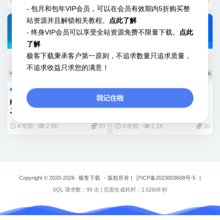
4 年前
4.7K
30
4 年前
2.1K
30
- 包月和包年VIP会员，可以在会员有效期内5折购买整
站资源并且解锁相关教程。
点此了解
- 终身VIP会员可以享受全站资源免费不限量下载。
点此
了解
极客下载秉承客户第一原则，不追求数量只追求质量，
不追求收益只求您的满意！
Joomla
Joomla
我记住啦
FLEX – 多用途模块灵活的
Alita – Web Studio Joomla 4
Joomla主题模板
模板
4 年前
2.8K
30
4 年前
2.1K
30
Copyright © 2020-2026
极客下载
- 版权所有
|
沪ICP备2023003608号-5
|
SQL 请求数：99 次
|
页面生成耗时：1.62608 秒