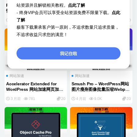
站资源并且解锁相关教程。
点此了解
Perfmatters – WordPress网站
WP Data Access Premium –
性能提升轻量级优化系统配置插
数据库浏览编辑修改管理插件
- 终身VIP会员可以享受全站资源免费不限量下载。
点此
件
了解
2 月前
8.6K
30
2 月前
1.6K
30
极客下载秉承客户第一原则，不追求数量只追求质量，
不追求收益只求您的满意！
我记住啦
网站加速
网站加速
Accelerator Extended for
Smush Pro – WordPress网站
WordPress 网站加速网页加载
图片瘦身图像批量压缩Webp生
速度优化插件
成插件
3 月前
781
20
4 月前
9.0K
20