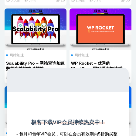
6 天前
3.4K
20
1 周前
5.7K
30
网站加速
网站加速
Scalability Pro – 网站查询加速
WP Rocket – 优秀的
数据库关键索引插件
WordPress网站缓存加速插件
[别名小火箭]
2 周前
952
20
1 月前
20.7K
20
极客下载VIP会员持续热卖中！
网站加速
运营和分析
网站加速
- 包月和包年VIP会员，可以在会员有效期内5折购买整