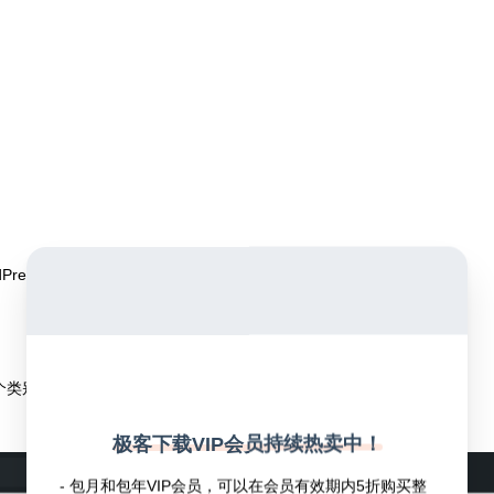
dPress 类别列表中批量删除。
类别的最快方法就是通过 WordPress 的基本
分类目录
部分。
极客下载VIP会员持续热卖中！
- 包月和包年VIP会员，可以在会员有效期内5折购买整