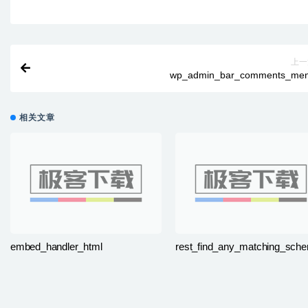
上一
wp_admin_bar_comments_me
相关文章
embed_handler_html
rest_find_any_matching_sch