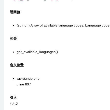
返回值
(string[])
Array of available language codes. Language codes
相关
get_available_languages()
定义位置
wp-signup.php
,
line 897
引入
4.4.0