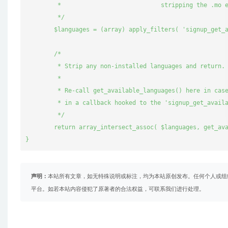
	 *                            stripping the .mo extension from the language file names.

	 */

	$languages = (array) apply_filters( 'signup_get_available_languages', get_available_languages() );

	/*

	 * Strip any non-installed languages and return.

	 *

	 * Re-call get_available_languages() here in case a language pack was installed

	 * in a callback hooked to the 'signup_get_available_languages' filter before this point.

	 */

	return array_intersect_assoc( $languages, get_available_languages() );

}
声明：
本站所有文章，如无特殊说明或标注，均为本站原创发布。任何个人或组
平台。如若本站内容侵犯了原著者的合法权益，可联系我们进行处理。