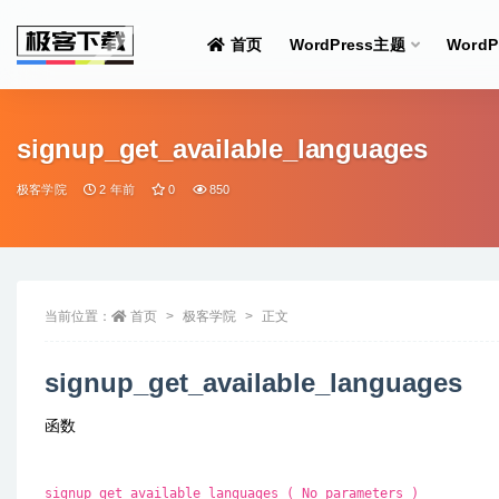
首页
WordPress主题
Word
全部
signup_get_available_languages
极客学院
2 年前
0
850
当前位置：
首页
极客学院
正文
signup_get_available_languages
函数
signup_get_available_languages ( No parameters )