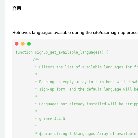
弃用
–
Retrieves languages available during the site/user sign-up proce
function signup_get_available_languages() {

	/**

	 * Filters the list of available languages for front-end site sign-ups.

	 *

	 * Passing an empty array to this hook will disable output of the setting on the

	 * sign-up form, and the default language will be used when creating the site.

	 *

	 * Languages not already installed will be stripped.

	 *

	 * @since 4.4.0

	 *

	 * @param string[] $languages Array of available language codes. Language codes are formed by
