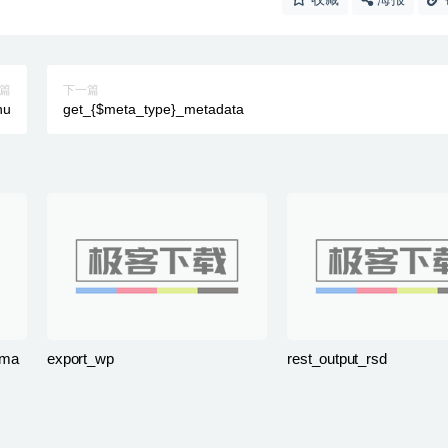
篇
下一篇
nu
get_{$meta_type}_metadata
ema
export_wp
rest_output_rsd