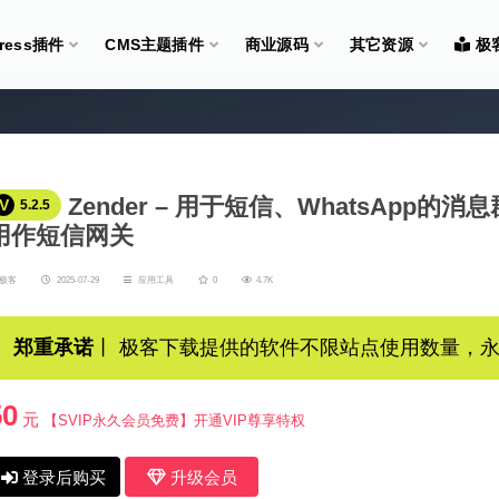
Press插件
CMS主题插件
商业源码
其它资源
极
Zender – 用于短信、WhatsApp的消
V
5.2.5
用作短信网关
极客
2025-07-29
应用工具
0
4.7K
郑重承诺
丨 极客下载提供的软件不限站点使用数量，
50
元
【SVIP永久会员免费】开通VIP尊享特权
登录后购买
升级会员