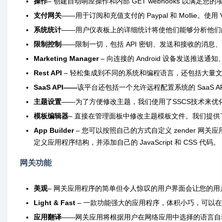
操作
– 创建自动响应操作和内部 GET webhooks 以满足您
支付网关
——用于订阅和充值支付的 Paypal 和 Mollie。使用 V
系统统计
——用户仪表板上的详细统计将使他们能够分析他们
限制控制
——限制一切，包括 API 密钥、发送和接收的消息
Marketing Manager
– 向连接的 Android 设备发送推
Rest API
– 轻松集成到不同的系统和编程语言，还包括大量
SaaS API——
该平台还包括一个允许远程配置系统的 SaaS AP
主题设置
——为了方便修改主题，我们使用了SSCS技术来
模板编辑器
– 直接在管理面板中修改主题模板文件。我们提
App Builder
– 您可以按照自己的方式自定义 zender 
定义应用程序结构，并添加自己的 JavaScript 和 CSS 代码。
网关功能
美观
– 网关应用程序的简单但令人惊叹的用户界面会让您的用
Light & Fast
– 一款功能强大的应用程序，体积小巧，可以在旧的
应用翻译
——网关应用将根据用户在网络应用中选择的语言自