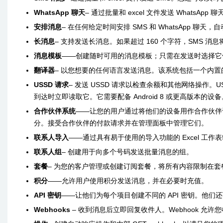
WhatsApp 聊天
– 通过批量和 excel 文件发送 WhatsA
安排消息
– 在任何给定时间安排 SMS 和 WhatsApp 聊
长消息
– 支持发送长消息。如果超过 160 个字符，SMS 
消息模板
——创建随时可用的消息模板；只需在发送时选择它
翻译器
– 以您想要的任何语言发送消息。该系统包括一个内
USSD 请求
– 发送 USSD 请求以检查余额和其他网络操作。U
到达时立即读取它。它需要配备 Android 8 或更高版本的设备
合作伙伴系统
——让您的用户通过将他们的设备用作合作伙伴
分。接受合作伙伴的付款请求并在管理面板中管理它们。
联系人导入
——通过具有易于使用的导入功能的 Excel 工作
联系人组
– 创建用于向多个号码发送批量消息的组。
套餐
– 为您的客户管理或创建订阅套餐，将所有内容限制在套
积分
——允许用户使用积分发送消息，并在必要时充值。
API 密钥
——让他们为每个项目创建不同的 API 密钥。他们还
Webhooks
– 收到消息后立即回复收件人。Webhook 允许