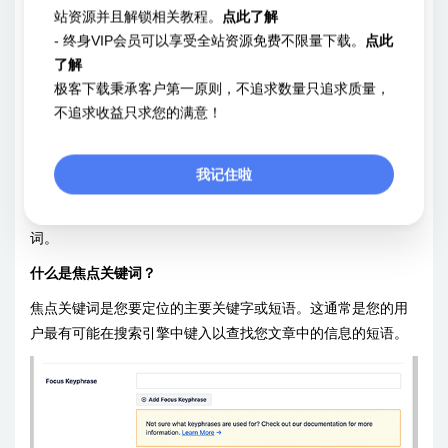
站资源并且解锁相关教程。
点此了解
- 终身VIP会员可以享受全站资源免费不限量下载。
点此
了解
从这里，您将看到特定帖子或页面在搜索结果中的显示方式的
极客下载秉承客户第一原则，不追求数量只追求质量，
片段预览。在此之下，您可以输入 SEO 元标题和描述。
不追求收益只求您的满意！
AIOSEO 可以自动为您生成SEO 标题和描述。您还可以为每篇
文章手动输入它，这样您就可以发挥创意并为您的文章撰写引
我记住啦
人入胜的描述。
确保您的标题和描述字段使用您的帖子或页面的主要焦点关键
词。
什么是焦点关键词？
焦点关键词是您要定位的主要关键字或短语。这通常是您的用
户最有可能在搜索引擎中键入以查找您文章中的信息的短语。