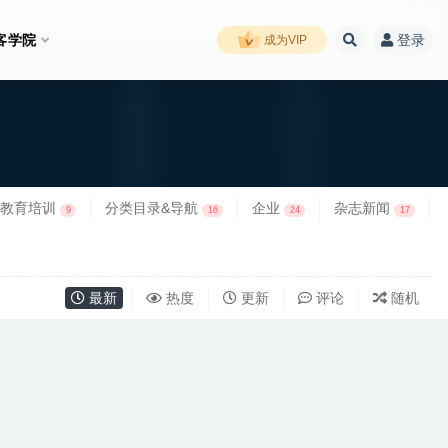
客学院
登录
成为VIP
教育培训
分类目录&导航
企业
杂志新闻
9
16
24
17
最新
热度
更新
评论
随机