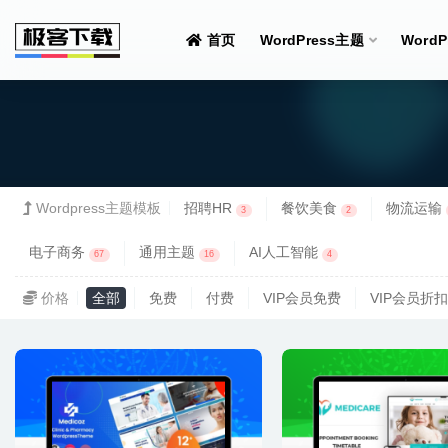
首页
WordPress主题
Word
全部
Wordpress主题模板
招聘HR
餐饮美食
物流运输
3
2
电子商务
通用主题
AI人工智能
67
16
4
价格
全部
免费
付费
VIP会员免费
VIP会员折扣