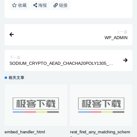
收藏
海报
链接
上一篇
WP_ADMIN
下一篇
SODIUM_CRYPTO_AEAD_CHACHA20POLY1305_IE
TF_NSECBYTES
相关文章
embed_handler_html
rest_find_any_matching_schem