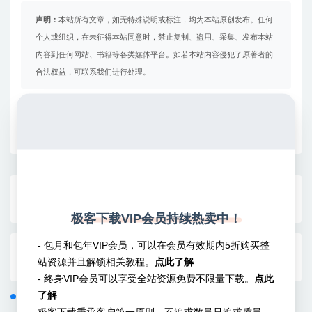
声明：
本站所有文章，如无特殊说明或标注，均为本站原创发布。任何
个人或组织，在未征得本站同意时，禁止复制、盗用、采集、发布本站
内容到任何网站、书籍等各类媒体平台。如若本站内容侵犯了原著者的
合法权益，可联系我们进行处理。
收藏
海报
链接
上一篇
Savoy – 现代的极简主义AJAX WooCommerce主题
极客下载VIP会员持续热卖中！
- 包月和包年VIP会员，可以在会员有效期内5折购买整
下一篇
站资源并且解锁相关教程。
点此了解
Modula Pro – WordPress图片相册管理插件
- 终身VIP会员可以享受全站资源免费不限量下载。
点此
了解
相关文章
极客下载秉承客户第一原则，不追求数量只追求质量，