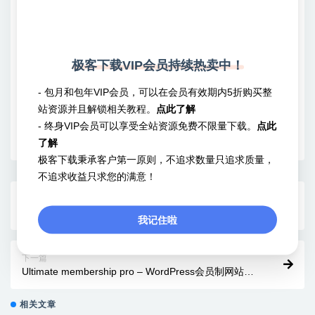
声明：
本站所有文章，如无特殊说明或标注，均为本站原创发布。任何
个人或组织，在未征得本站同意时，禁止复制、盗用、采集、发布本站
内容到任何网站、书籍等各类媒体平台。如若本站内容侵犯了原著者的
合法权益，可联系我们进行处理。
极客下载VIP会员持续热卖中！
- 包月和包年VIP会员，可以在会员有效期内5折购买整
滑块
幻灯片
站资源并且解锁相关教程。
点此了解
- 终身VIP会员可以享受全站资源免费不限量下载。
点此
收藏
海报
链接
了解
极客下载秉承客户第一原则，不追求数量只追求质量，
不追求收益只求您的满意！
上一篇
ListingPro – WordPress高级目录和列表主题
我记住啦
下一篇
Ultimate membership pro – WordPress会员制网站插
件
相关文章