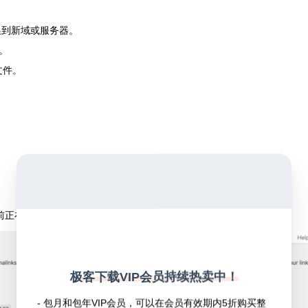
。
换到新域或服务器。
。
文件。
前正在使用
日期和名称
设置。将其更改为其他内容，例如
Post name
。
极客下载VIP会员持续热卖中！
- 包月和包年VIP会员，可以在会员有效期内5折购买整