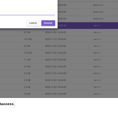
htaccess
。